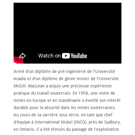
ACCUEIL
À
PROPOS
RENCONTRER
LES
MEMBRES
NOMINATION
CÉRÉMONIE
ANNUELLE
Armé d'un diplôme de pré-ingénierie de l'Université
NOUVELLES
Acadia et d'un diplôme de génie minier de l'Université
SPONSORS
McGill, MacLean a acquis une précieuse expérience
DE
SOUTIEN
pratique du travail souterrain. En 1958, une visite de
mines en Europe et en Scandinavie a éveillé son intérêt
CONTACT
durable pour la sécurité dans les mines souterraines.
Au cours de sa carrière sous terre, en tant que chef
Français
d'équipe à International Nickel (INCO), près de Sudbury,
en Ontario, il a été témoin du passage de l'exploitation