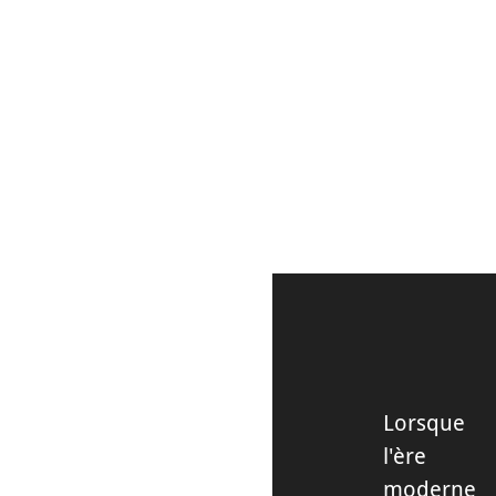
DÉCOUVRIR
Lorsque
l'ère
moderne