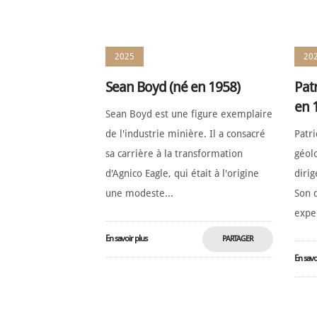
MAINTENANT
2025
20
Sean Boyd (né en 1958)
Pat
en 
Sean Boyd est une figure exemplaire
de l'industrie minière. Il a consacré
Patr
sa carrière à la transformation
géol
d'Agnico Eagle, qui était à l'origine
dirig
une modeste...
Son 
exper
En savoir plus
PARTAGER
En savo
MAINTENANT