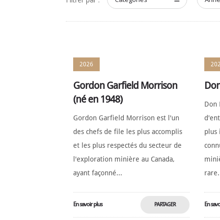
2026
20
Gordon Garfield Morrison
Don
(né en 1948)
Don L
Gordon Garfield Morrison est l'un
d'ent
des chefs de file les plus accomplis
plus 
et les plus respectés du secteur de
connu
l'exploration minière au Canada,
mini
ayant façonné...
rare.
En savoir plus
En savo
PARTAGER