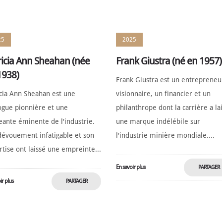
MAINTENANT
MAINTENAN
25
2025
ricia Ann Sheahan (née
Frank Giustra (né en 1957)
1938)
Frank Giustra est un entrepreneu
icia Ann Sheahan est une
visionnaire, un financier et un
ogue pionnière et une
philanthrope dont la carrière a la
eante éminente de l'industrie.
une marque indélébile sur
dévouement infatigable et son
l'industrie minière mondiale....
tise ont laissé une empreinte...
En savoir plus
PARTAGER
ir plus
PARTAGER
MAINTENAN
MAINTENANT