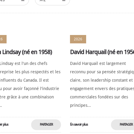
26
2026
 Lindsay (né en 1958)
David Harquail (né en 195
indsay est l'un des chefs
David Harquail est largement
reprise les plus respectés et les
reconnu pour sa pensée stratégi
influents du Canada. Il est
claire, son leadership constant et
 pour avoir façonné l'industrie
engagement envers des pratique
ère grâce à une combinaison
commerciales fondées sur des
..
principes...
ir plus
En savoir plus
PARTAGER
PARTAGER