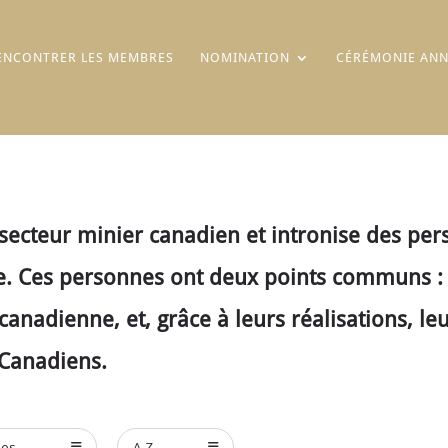
ENCONTRER LES MEMBRES
NOMINATION
CÉRÉMONIE ANN
cteur minier canadien et intronise des perso
. Ces personnes ont deux points communs : le
canadienne, et, grâce à leurs réalisations, le
 Canadiens.
ées
A-Z