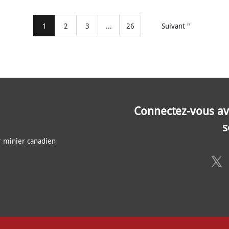
1
2
3
...
26
Suivant "
Connectez-vous av
s
 minier canadien