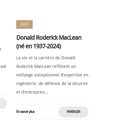
T
MAINTENANT
2025
Donald Roderick MacLean
(né en 1937-2024)
r
La vie et la carrière de Donald
issé
Roderick MacLean reflètent un
mélange exceptionnel d'expertise en
ingénierie, de défense de la sécurité
et d'entrepren...
En savoir plus
PARTAGER
T
MAINTENANT