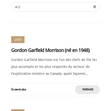
NOMINATION
A-Z
CÉRÉMONIE
ANNUELLE
NOUVELLES
SPONSORS
DE
2026
SOUTIEN
Gordon Garfield Morrison (né en 1948)
CONTACT
Gordon Garfield Morrison est l'un des chefs de file les
Français
plus accomplis et les plus respectés du secteur de
l'exploration minière au Canada, ayant façonné...
En savoir plus
PARTAGER
MAINTENANT