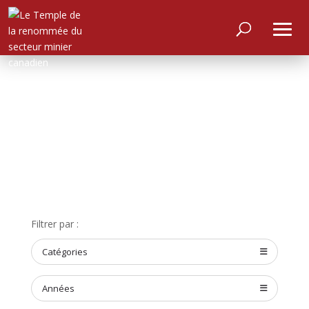
Filtrer par :
ACCUEIL
Catégories
À
PROPOS
RENCONTRER
Années
LES
MEMBRES