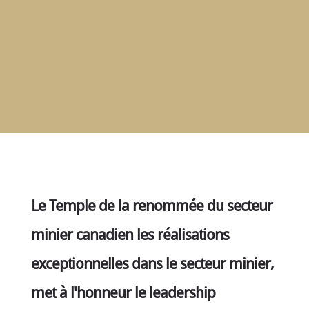
RENCONTRER
LES
MEMBRES
NOMINATION
CÉRÉMONIE
ANNUELLE
NOUVELLES
SPONSORS
DE
SOUTIEN
CONTACT
Le Temple de la renommée du secteur
Français
minier canadien les réalisations
exceptionnelles dans le secteur minier,
met à l'honneur le leadership