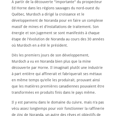
À partir de la découverte "importante" du prospecteur
Ed Horne dans les régions sauvages du nord-ouest du
ACCUEIL
Québec, Murdoch a dirigé la croissance et le
développement de Noranda pour en faire un complexe
À
PROPOS
massif de mines et d'installations de traitement. Son
énergie et son jugement se sont manifestés à chaque
RENCONTRER
LES
étape de l'évolution de Noranda au cours des 30 années
MEMBRES
où Murdoch en a été le président.
NOMINATION
Dès les premiers jours de son développement,
CÉRÉMONIE
Murdoch a vu en Noranda bien plus que la mine
ANNUELLE
découverte par Horne. Il imaginait plutôt une industrie
NOUVELLES
à part entière qui affinerait et fabriquerait ses métaux
en même temps qu'elle les produirait, prouvant ainsi
SPONSORS
DE
que les matières premières canadiennes pouvaient être
SOUTIEN
transformées en produits finis dans le pays même.
CONTACT
Il y est parvenu dans le domaine du cuivre, mais n'a pas
vécu assez longtemps pour voir fonctionner la raffinerie
Français
de zinc de Noranda, un autre des rêves et objectifs de