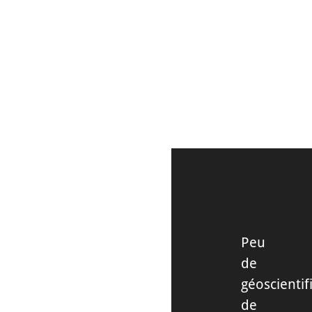
DÉCOUVRIR
Peu
de
géoscientif
de