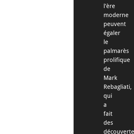
l'ère
moderne
peuvent
égaler
le
palmarès
prolifique
de
Mark
Rebagliati,
qui
a
fait
des
découvert