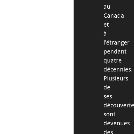
au
Canada
et
à
l'étranger
pendant
quatre
décennies.
Plusieurs
de
ses
découvert
sont
devenues
des