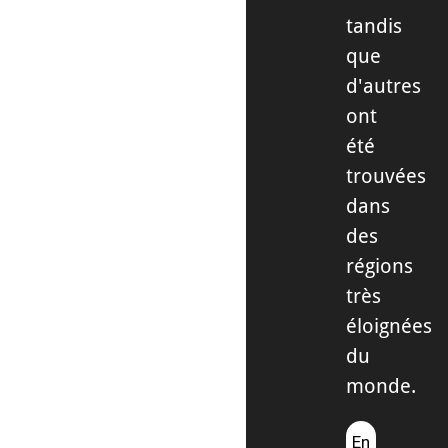
tandis
que
d'autres
ont
été
trouvées
dans
des
régions
très
éloignées
du
monde.
En