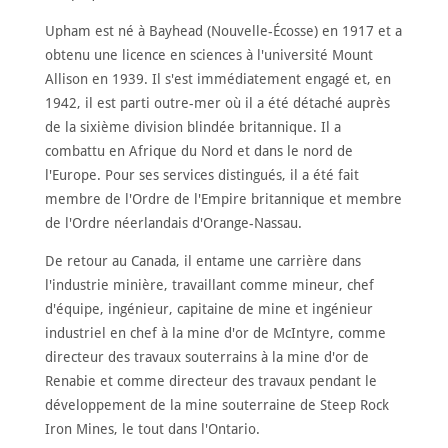
ACCUEIL
Upham est né à Bayhead (Nouvelle-Écosse) en 1917 et a
À
obtenu une licence en sciences à l'université Mount
PROPOS
Allison en 1939. Il s'est immédiatement engagé et, en
RENCONTRER
1942, il est parti outre-mer où il a été détaché auprès
LES
MEMBRES
de la sixième division blindée britannique. Il a
combattu en Afrique du Nord et dans le nord de
NOMINATION
l'Europe. Pour ses services distingués, il a été fait
CÉRÉMONIE
membre de l'Ordre de l'Empire britannique et membre
ANNUELLE
de l'Ordre néerlandais d'Orange-Nassau.
NOUVELLES
De retour au Canada, il entame une carrière dans
SPONSORS
l'industrie minière, travaillant comme mineur, chef
DE
SOUTIEN
d'équipe, ingénieur, capitaine de mine et ingénieur
industriel en chef à la mine d'or de McIntyre, comme
CONTACT
directeur des travaux souterrains à la mine d'or de
Renabie et comme directeur des travaux pendant le
Français
développement de la mine souterraine de Steep Rock
Iron Mines, le tout dans l'Ontario.