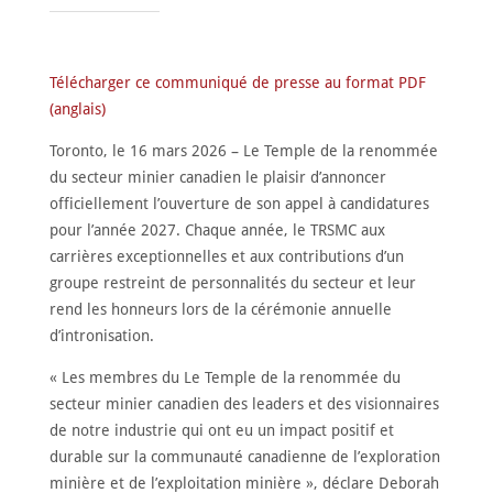
NOMINATION
CÉRÉMONIE
ANNUELLE
Télécharger ce communiqué de presse au format PDF
NOUVELLES
(anglais)
SPONSORS
DE
Toronto, le 16 mars 2026 – Le Temple de la renommée
SOUTIEN
du secteur minier canadien le plaisir d’annoncer
CONTACT
officiellement l’ouverture de son appel à candidatures
pour l’année 2027. Chaque année, le TRSMC aux
carrières exceptionnelles et aux contributions d’un
Français
groupe restreint de personnalités du secteur et leur
rend les honneurs lors de la cérémonie annuelle
d’intronisation.
« Les membres du Le Temple de la renommée du
secteur minier canadien des leaders et des visionnaires
de notre industrie qui ont eu un impact positif et
durable sur la communauté canadienne de l’exploration
minière et de l’exploitation minière », déclare Deborah