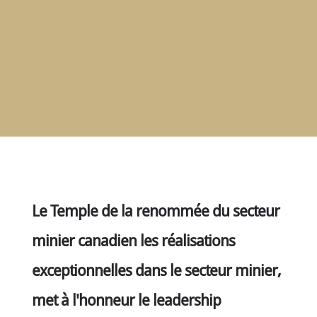
RENCONTRER
LES
MEMBRES
NOMINATION
CÉRÉMONIE
ANNUELLE
NOUVELLES
SPONSORS
DE
SOUTIEN
CONTACT
Le Temple de la renommée du secteur
Français
minier canadien les réalisations
exceptionnelles dans le secteur minier,
met à l'honneur le leadership