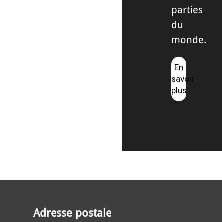
parties
du
monde.
En
savoir
plus
Adresse postale