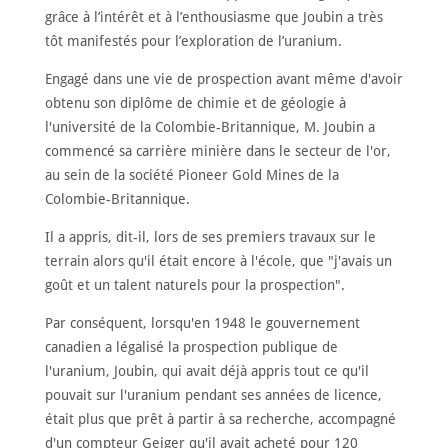
ACCUEIL
grâce à l’intérêt et à l’enthousiasme que Joubin a très
tôt manifestés pour l’exploration de l’uranium.
À
PROPOS
Engagé dans une vie de prospection avant même d'avoir
RENCONTRER
obtenu son diplôme de chimie et de géologie à
LES
MEMBRES
l'université de la Colombie-Britannique, M. Joubin a
commencé sa carrière minière dans le secteur de l'or,
NOMINATION
au sein de la société Pioneer Gold Mines de la
CÉRÉMONIE
Colombie-Britannique.
ANNUELLE
Il a appris, dit-il, lors de ses premiers travaux sur le
NOUVELLES
terrain alors qu'il était encore à l'école, que "j'avais un
SPONSORS
goût et un talent naturels pour la prospection".
DE
SOUTIEN
Par conséquent, lorsqu'en 1948 le gouvernement
CONTACT
canadien a légalisé la prospection publique de
l'uranium, Joubin, qui avait déjà appris tout ce qu'il
Français
pouvait sur l'uranium pendant ses années de licence,
était plus que prêt à partir à sa recherche, accompagné
d'un compteur Geiger qu'il avait acheté pour 120