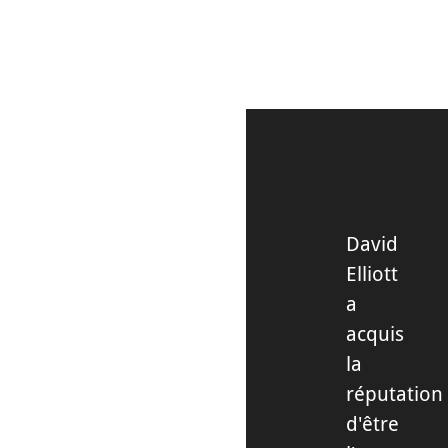
David
Elliott
a
acquis
la
réputation
d'être