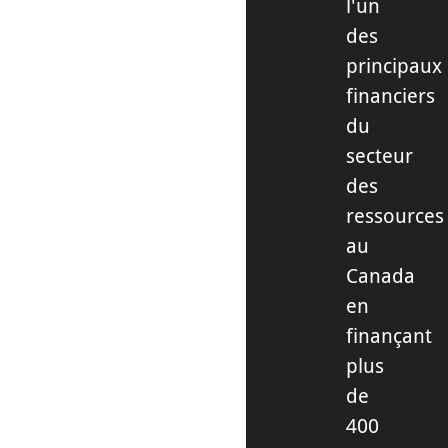
l'un
des
principaux
financiers
du
secteur
des
ressources
au
Canada
en
finançant
plus
de
400