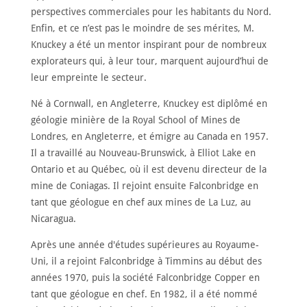
perspectives commerciales pour les habitants du Nord.
Enfin, et ce n’est pas le moindre de ses mérites, M.
Knuckey a été un mentor inspirant pour de nombreux
ACCUEIL
explorateurs qui, à leur tour, marquent aujourd’hui de
leur empreinte le secteur.
À
PROPOS
Né à Cornwall, en Angleterre, Knuckey est diplômé en
RENCONTRER
LES
géologie minière de la Royal School of Mines de
MEMBRES
Londres, en Angleterre, et émigre au Canada en 1957.
NOMINATION
Il a travaillé au Nouveau-Brunswick, à Elliot Lake en
Ontario et au Québec, où il est devenu directeur de la
CÉRÉMONIE
ANNUELLE
mine de Coniagas. Il rejoint ensuite Falconbridge en
tant que géologue en chef aux mines de La Luz, au
NOUVELLES
Nicaragua.
SPONSORS
DE
Après une année d'études supérieures au Royaume-
SOUTIEN
Uni, il a rejoint Falconbridge à Timmins au début des
CONTACT
années 1970, puis la société Falconbridge Copper en
tant que géologue en chef. En 1982, il a été nommé