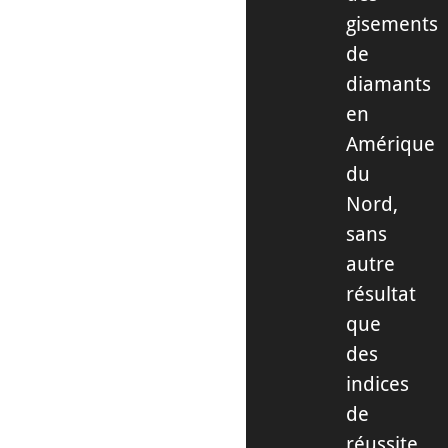
gisements
de
diamants
en
Amérique
du
Nord,
sans
autre
résultat
que
des
indices
de
réussite,