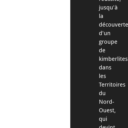
jusqu'à
la
découvert
d'un
groupe
de
kimberlites
dans
les
Territoires
du
Nord-
Ouest,
qui
devint