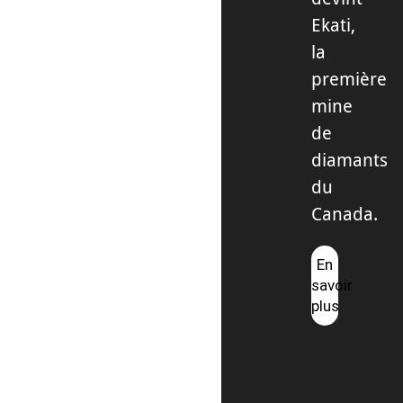
Ekati,
la
première
mine
de
diamants
du
Canada.
En
savoir
plus