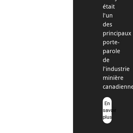
était
l'un
des
principaux
porte-
parole
de
l'industrie
minière
canadienne
En
savoir
plus