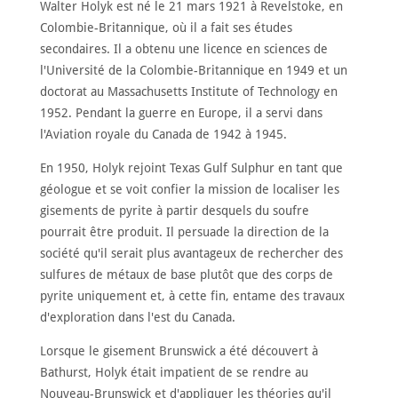
Walter Holyk est né le 21 mars 1921 à Revelstoke, en
Colombie-Britannique, où il a fait ses études
À
PROPOS
secondaires. Il a obtenu une licence en sciences de
l'Université de la Colombie-Britannique en 1949 et un
RENCONTRER
LES
MEMBRES
doctorat au Massachusetts Institute of Technology en
1952. Pendant la guerre en Europe, il a servi dans
NOMINATION
l'Aviation royale du Canada de 1942 à 1945.
CÉRÉMONIE
ANNUELLE
En 1950, Holyk rejoint Texas Gulf Sulphur en tant que
géologue et se voit confier la mission de localiser les
NOUVELLES
gisements de pyrite à partir desquels du soufre
pourrait être produit. Il persuade la direction de la
SPONSORS
DE
SOUTIEN
société qu'il serait plus avantageux de rechercher des
sulfures de métaux de base plutôt que des corps de
CONTACT
pyrite uniquement et, à cette fin, entame des travaux
d'exploration dans l'est du Canada.
Français
Lorsque le gisement Brunswick a été découvert à
Bathurst, Holyk était impatient de se rendre au
Nouveau-Brunswick et d'appliquer les théories qu'il