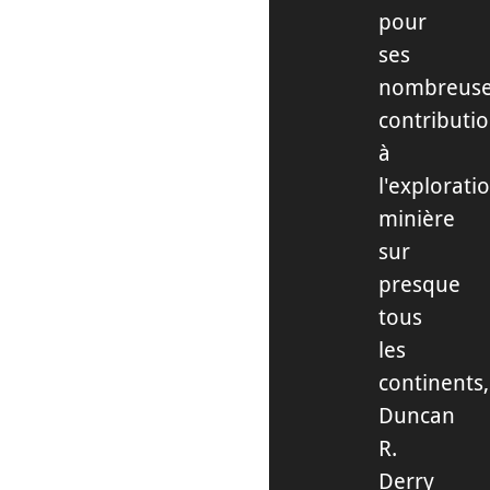
pour
ses
nombreus
contributi
à
l'explorati
minière
sur
presque
tous
les
continents,
Duncan
R.
Derry