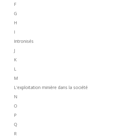
F
G
H
I
Intronisés
J
K
L
M
L'exploitation minière dans la société
N
O
P
Q
R