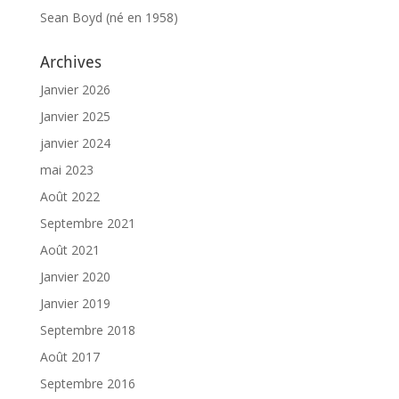
Sean Boyd (né en 1958)
ACCUEIL
À
Archives
PROPOS
Janvier 2026
RENCONTRER
LES
Janvier 2025
MEMBRES
janvier 2024
NOMINATION
mai 2023
CÉRÉMONIE
Août 2022
ANNUELLE
Septembre 2021
NOUVELLES
Août 2021
SPONSORS
DE
Janvier 2020
SOUTIEN
Janvier 2019
CONTACT
Septembre 2018
Août 2017
Français
Septembre 2016