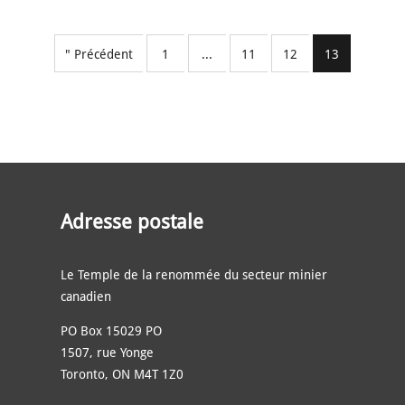
" Précédent
1
...
11
12
13
Adresse postale
Le Temple de la renommée du secteur minier
canadien
PO Box 15029 PO
1507, rue Yonge
Toronto, ON M4T 1Z0