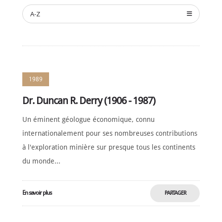
SPONSORS
DE
SOUTIEN
A-Z
CONTACT
Français
1989
Dr. Duncan R. Derry (1906 - 1987)
Un éminent géologue économique, connu
internationalement pour ses nombreuses contributions
à l'exploration minière sur presque tous les continents
du monde...
En savoir plus
PARTAGER
MAINTENANT