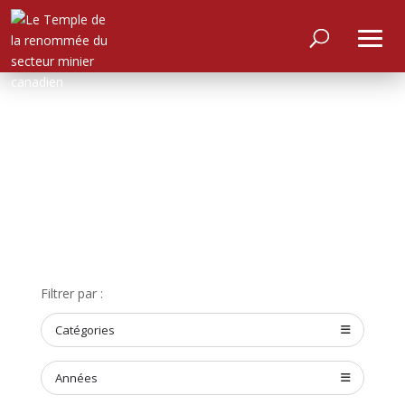
ACCUEIL
À
PROPOS
Filtrer par :
RENCONTRER
LES
MEMBRES
Catégories
NOMINATION
Années
CÉRÉMONIE
ANNUELLE