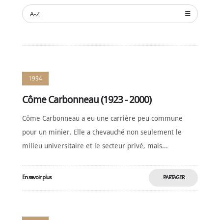
NOUVELLES
A-Z
SPONSORS
DE
SOUTIEN
CONTACT
1994
Français
Côme Carbonneau (1923 - 2000)
Côme Carbonneau a eu une carrière peu commune
pour un minier. Elle a chevauché non seulement le
milieu universitaire et le secteur privé, mais...
En savoir plus
PARTAGER
MAINTENANT