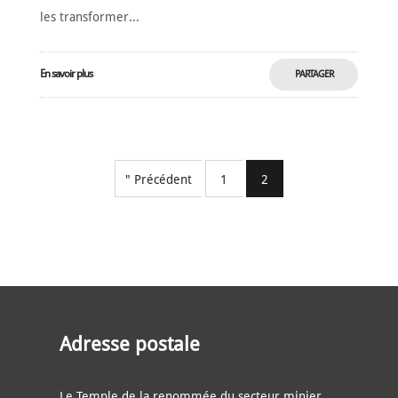
les transformer...
En savoir plus
PARTAGER
MAINTENANT
" Précédent
1
2
Adresse postale
Le Temple de la renommée du secteur minier