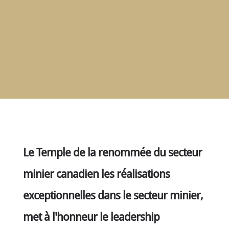
RENCONTRER
LES
MEMBRES
NOMINATION
CÉRÉMONIE
ANNUELLE
NOUVELLES
SPONSORS
DE
SOUTIEN
CONTACT
Le Temple de la renommée du secteur
Français
minier canadien les réalisations
exceptionnelles dans le secteur minier,
met à l'honneur le leadership