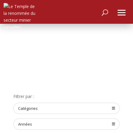
ACCUEIL
À
PROPOS
RENCONTRER
Filtrer par :
LES
MEMBRES
Catégories
NOMINATION
CÉRÉMONIE
Années
ANNUELLE