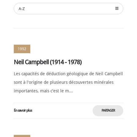
NOUVELLES
A-Z
SPONSORS
DE
SOUTIEN
CONTACT
1992
Français
Neil Campbell (1914 - 1978)
Les capacités de déduction géologique de Neil Campbell
sont à l'origine de plusieurs découvertes minérales
importantes, mais c'est le m...
En savoir plus
PARTAGER
MAINTENANT