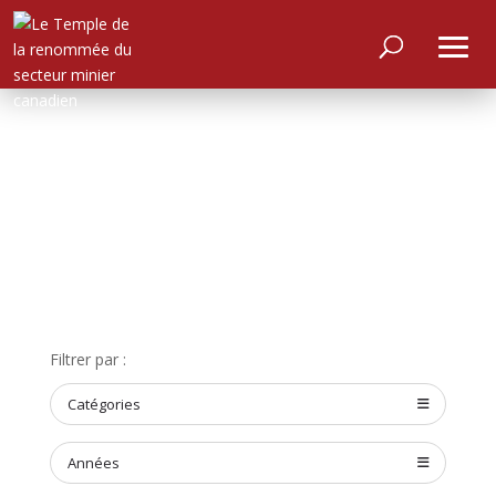
ACCUEIL
Filtrer par :
À
PROPOS
Catégories
RENCONTRER
LES
MEMBRES
Années