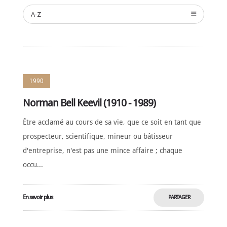
NOMINATION
A-Z
CÉRÉMONIE
ANNUELLE
NOUVELLES
SPONSORS
DE
SOUTIEN
1990
CONTACT
Norman Bell Keevil (1910 - 1989)
Être acclamé au cours de sa vie, que ce soit en tant que
Français
prospecteur, scientifique, mineur ou bâtisseur
d'entreprise, n'est pas une mince affaire ; chaque
occu...
En savoir plus
PARTAGER
MAINTENANT