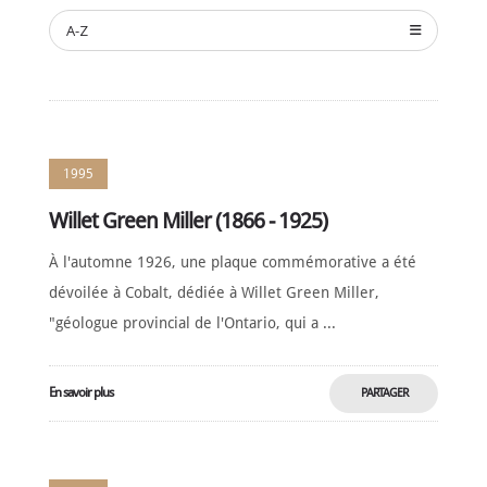
NOMINATION
A-Z
CÉRÉMONIE
ANNUELLE
NOUVELLES
SPONSORS
DE
SOUTIEN
1995
CONTACT
Willet Green Miller (1866 - 1925)
À l'automne 1926, une plaque commémorative a été
Français
dévoilée à Cobalt, dédiée à Willet Green Miller,
"géologue provincial de l'Ontario, qui a ...
En savoir plus
PARTAGER
MAINTENANT