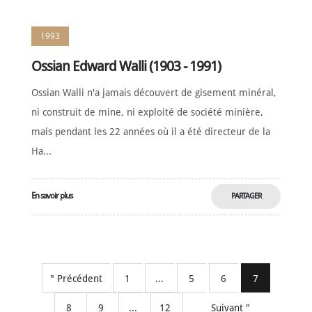
1993
Ossian Edward Walli (1903 - 1991)
Ossian Walli n'a jamais découvert de gisement minéral,
ni construit de mine, ni exploité de société minière,
mais pendant les 22 années où il a été directeur de la
Ha...
En savoir plus
PARTAGER
MAINTENANT
" Précédent
1
...
5
6
7
8
9
...
12
Suivant "