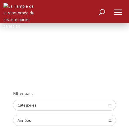
ACCUEIL
Filtrer par :
À
PROPOS
Catégories
RENCONTRER
LES
MEMBRES
Années