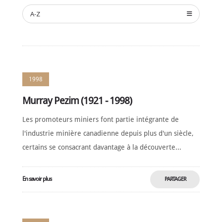
NOMINATION
A-Z
CÉRÉMONIE
ANNUELLE
NOUVELLES
SPONSORS
DE
SOUTIEN
1998
CONTACT
Murray Pezim (1921 - 1998)
Français
Les promoteurs miniers font partie intégrante de
l'industrie minière canadienne depuis plus d'un siècle,
certains se consacrant davantage à la découverte...
En savoir plus
PARTAGER
MAINTENANT