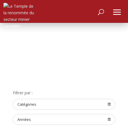
ACCUEIL
Filtrer par :
À
PROPOS
Catégories
RENCONTRER
LES
MEMBRES
Années