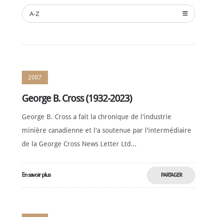
NOMINATION
A-Z
CÉRÉMONIE
ANNUELLE
NOUVELLES
SPONSORS
DE
SOUTIEN
2007
CONTACT
George B. Cross (1932-2023)
Français
George B. Cross a fait la chronique de l'industrie
minière canadienne et l'a soutenue par l'intermédiaire
de la George Cross News Letter Ltd...
En savoir plus
PARTAGER
MAINTENANT