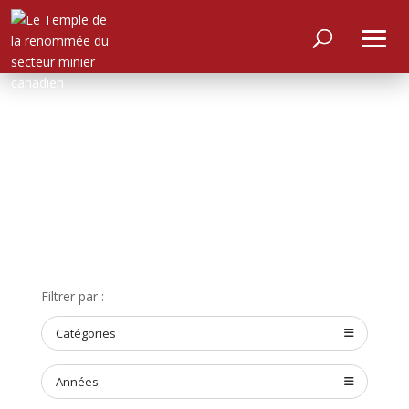
ACCUEIL
Filtrer par :
À
PROPOS
Catégories
RENCONTRER
LES
MEMBRES
Années