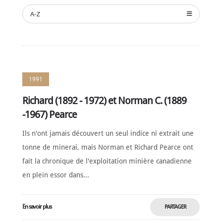
NOMINATION
A-Z
CÉRÉMONIE
ANNUELLE
NOUVELLES
SPONSORS
DE
SOUTIEN
1991
CONTACT
Richard (1892 - 1972) et Norman C. (1889
-1967) Pearce
Français
Ils n'ont jamais découvert un seul indice ni extrait une
tonne de minerai, mais Norman et Richard Pearce ont
fait la chronique de l'exploitation minière canadienne
en plein essor dans...
En savoir plus
PARTAGER