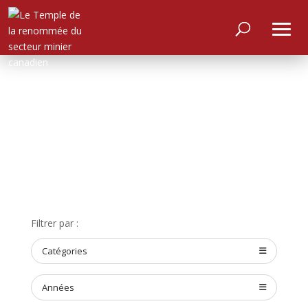
ACCUEIL
Filtrer par :
À
PROPOS
Catégories
RENCONTRER
LES
MEMBRES
Années