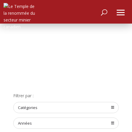
ACCUEIL
Filtrer par :
À
PROPOS
Catégories
RENCONTRER
LES
MEMBRES
Années