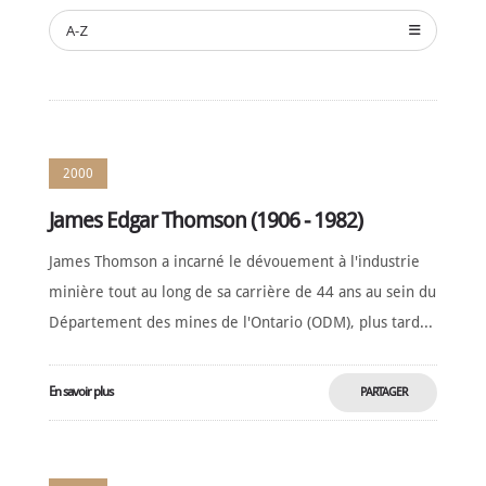
NOMINATION
A-Z
CÉRÉMONIE
ANNUELLE
NOUVELLES
SPONSORS
DE
SOUTIEN
2000
CONTACT
James Edgar Thomson (1906 - 1982)
Français
James Thomson a incarné le dévouement à l'industrie
minière tout au long de sa carrière de 44 ans au sein du
Département des mines de l'Ontario (ODM), plus tard...
En savoir plus
PARTAGER
MAINTENANT