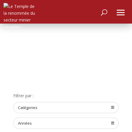
ACCUEIL
Filtrer par :
À
PROPOS
Catégories
RENCONTRER
LES
MEMBRES
Années