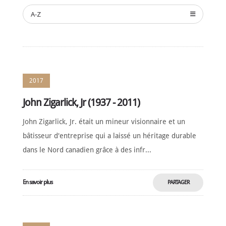
NOMINATION
A-Z
CÉRÉMONIE
ANNUELLE
NOUVELLES
SPONSORS
DE
SOUTIEN
2017
CONTACT
John Zigarlick, Jr (1937 - 2011)
Français
John Zigarlick, Jr. était un mineur visionnaire et un
bâtisseur d'entreprise qui a laissé un héritage durable
dans le Nord canadien grâce à des infr...
En savoir plus
PARTAGER
MAINTENANT