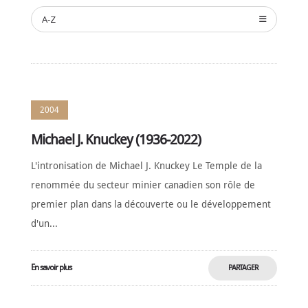
NOMINATION
A-Z
CÉRÉMONIE
ANNUELLE
NOUVELLES
SPONSORS
DE
SOUTIEN
2004
CONTACT
Michael J. Knuckey (1936-2022)
L'intronisation de Michael J. Knuckey Le Temple de la
Français
renommée du secteur minier canadien son rôle de
premier plan dans la découverte ou le développement
d'un...
En savoir plus
PARTAGER
MAINTENANT