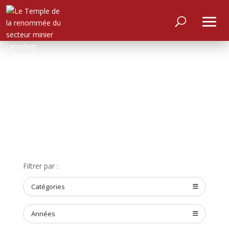
ACCUEIL
Filtrer par :
À
PROPOS
Catégories
RENCONTRER
LES
Années
MEMBRES