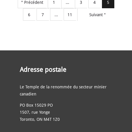
" Précédent
1
...
3
4
5
6
7
...
11
Suivant "
Adresse postale
Le Temple de la renommée du secteur minier
canadien
PO Box 15029 PO
1507, rue Yonge
Toronto, ON M4T 1Z0