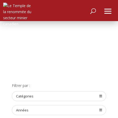
ACCUEIL
Filtrer par :
À
PROPOS
Catégories
RENCONTRER
LES
MEMBRES
Années