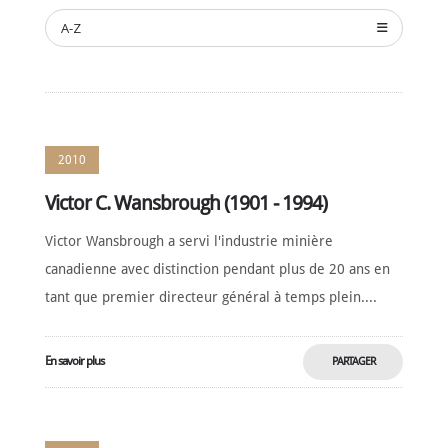
NOMINATION
A-Z
CÉRÉMONIE
ANNUELLE
NOUVELLES
SPONSORS
DE
SOUTIEN
2010
CONTACT
Victor C. Wansbrough (1901 - 1994)
Français
Victor Wansbrough a servi l'industrie minière
canadienne avec distinction pendant plus de 20 ans en
tant que premier directeur général à temps plein....
En savoir plus
PARTAGER
MAINTENANT