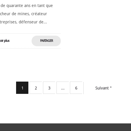
 de quarante ans en tant que
cheur de mines, créateur
treprises, défenseur de...
oir plus
PARTAGER
MAINTENANT
1
2
3
...
6
Suivant "