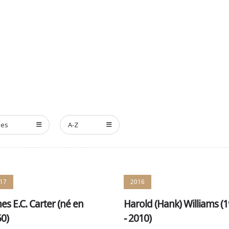
ENCONTRER LES MEMBRES
NOMINATION
CÉRÉMONIE ANN
ées
A-Z
17
2016
es E.C. Carter (né en
Harold (Hank) Williams (
0)
- 2010)