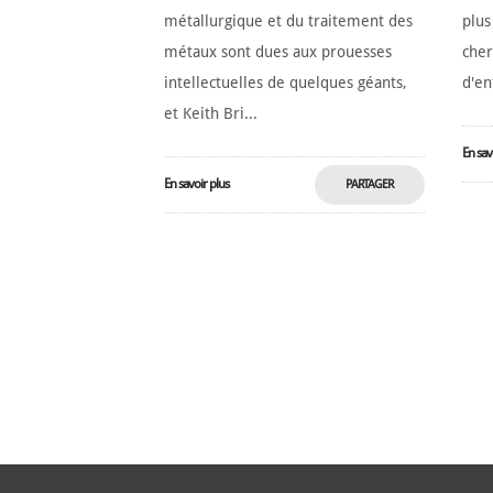
métallurgique et du traitement des
plus
métaux sont dues aux prouesses
cher
intellectuelles de quelques géants,
d'en
et Keith Bri...
En sav
En savoir plus
PARTAGER
MAINTENANT