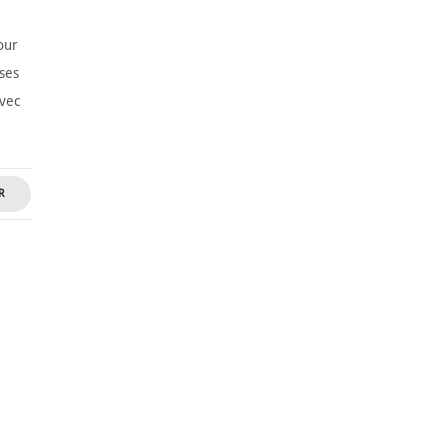
our
ses
vec
R
NT