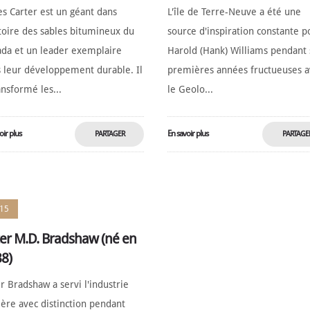
s Carter est un géant dans
L'île de Terre-Neuve a été une
stoire des sables bitumineux du
source d'inspiration constante p
da et un leader exemplaire
Harold (Hank) Williams pendant 
 leur développement durable. Il
premières années fructueuses a
ansformé les...
le Geolo...
oir plus
En savoir plus
PARTAGER
PARTAGE
MAINTENANT
MAINTENA
15
er M.D. Bradshaw (né en
8)
r Bradshaw a servi l'industrie
ère avec distinction pendant