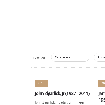
ACCUEIL
À PROPOS
R
Filtrer par :
Catégories
Ann
2017
20
John Zigarlick, Jr (1937 - 2011)
Jam
195
John Zigarlick, Jr. était un mineur