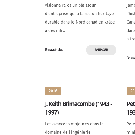
visionnaire et un bâtisseur
Jame
d'entreprise qui a laissé un héritage
l'hi
durable dans le Nord canadien grâce
Cana
à des infr...
dans
a tr
En savoir plus
PARTAGER
En sav
MAINTENANT
2016
20
J. Keith Brimacombe (1943 -
Pet
1997)
193
Les avancées majeures dans le
Pete
domaine de l'ingénierie
mini