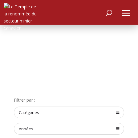
ACCUEIL
Filtrer par :
À
PROPOS
Catégories
RENCONTRER
LES
MEMBRES
Années