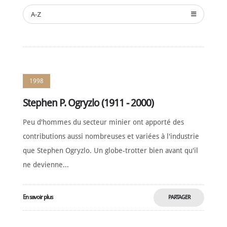
NOMINATION
A-Z
CÉRÉMONIE
ANNUELLE
NOUVELLES
SPONSORS
DE
SOUTIEN
1998
CONTACT
Stephen P. Ogryzlo (1911 - 2000)
Peu d'hommes du secteur minier ont apporté des
Français
contributions aussi nombreuses et variées à l'industrie
que Stephen Ogryzlo. Un globe-trotter bien avant qu'il
ne devienne...
En savoir plus
PARTAGER
MAINTENANT