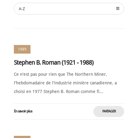
A-Z
NOMINATION
CÉRÉMONIE
ANNUELLE
NOUVELLES
SPONSORS
1989
DE
SOUTIEN
Stephen B. Roman (1921 - 1988)
CONTACT
Ce n'est pas pour rien que The Northern Miner,
Français
l'hebdomadaire de l'industrie minière canadienne, a
choisi en 1977 Stephen B. Roman comme fi...
En savoir plus
PARTAGER
MAINTENANT