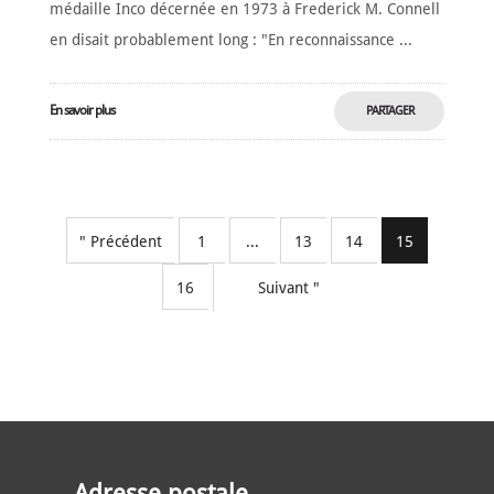
médaille Inco décernée en 1973 à Frederick M. Connell
en disait probablement long : "En reconnaissance ...
En savoir plus
PARTAGER
MAINTENANT
" Précédent
1
...
13
14
15
16
Suivant "
Adresse postale