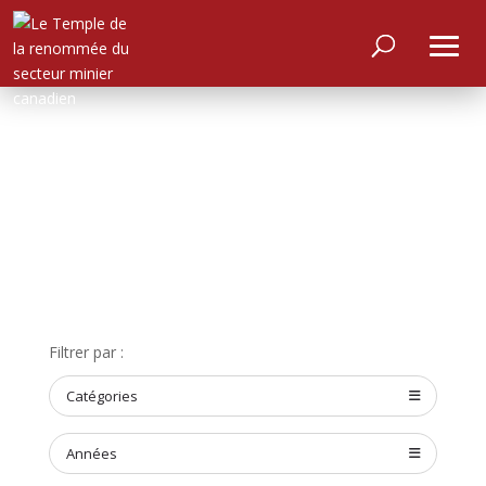
Filtrer par :
ACCUEIL
Catégories
À
PROPOS
Années
RENCONTRER
LES
MEMBRES