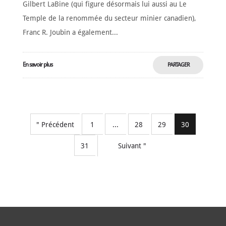
Gilbert LaBine (qui figure désormais lui aussi au Le
Temple de la renommée du secteur minier canadien),
Franc R. Joubin a également...
En savoir plus
PARTAGER
MAINTENANT
" Précédent
1
...
28
29
30
31
Suivant "