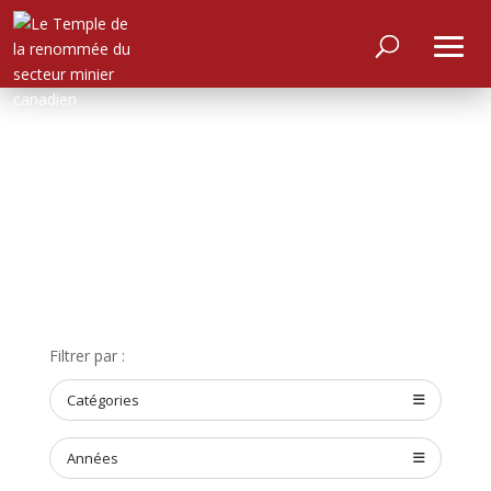
Filtrer par :
ACCUEIL
Catégories
À
PROPOS
Années
RENCONTRER
LES
MEMBRES