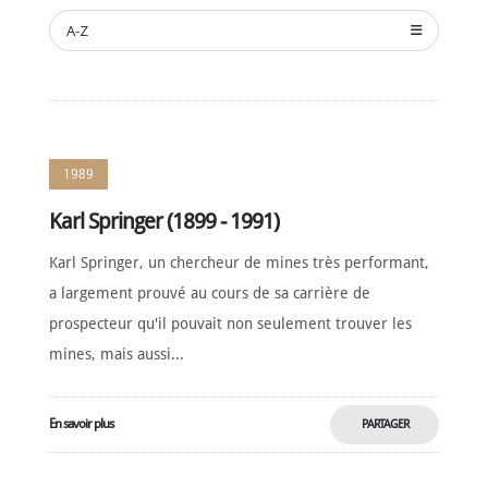
A-Z
NOMINATION
CÉRÉMONIE
ANNUELLE
NOUVELLES
SPONSORS
1989
DE
SOUTIEN
Karl Springer (1899 - 1991)
CONTACT
Karl Springer, un chercheur de mines très performant,
a largement prouvé au cours de sa carrière de
Français
prospecteur qu'il pouvait non seulement trouver les
mines, mais aussi...
En savoir plus
PARTAGER
MAINTENANT