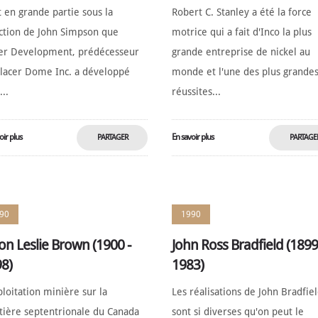
t en grande partie sous la
Robert C. Stanley a été la force
ction de John Simpson que
motrice qui a fait d'Inco la plus
er Development, prédécesseur
grande entreprise de nickel au
lacer Dome Inc. a développé
monde et l'une des plus grande
...
réussites...
oir plus
En savoir plus
PARTAGER
PARTAGE
MAINTENANT
MAINTENA
90
1990
on Leslie Brown (1900 -
John Ross Bradfield (1899
8)
1983)
ploitation minière sur la
Les réalisations de John Bradfie
tière septentrionale du Canada
sont si diverses qu'on peut le