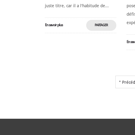
juste titre, car il a l'habitude de...
pose
défi
expé
En savoir plus
PARTAGER
MAINTENANT
En sav
" Précé