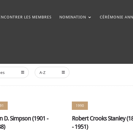
ENCONTRER LES MEMBRES
NOMINATION
CÉRÉMONIE ANN
ées
A-Z
91
1990
n D. Simpson (1901 -
Robert Crooks Stanley (1
8)
- 1951)