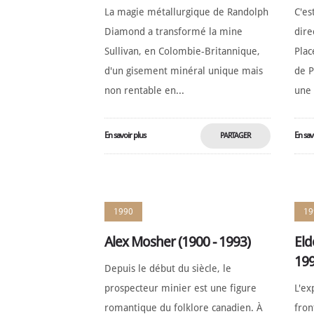
La magie métallurgique de Randolph
C'es
Diamond a transformé la mine
dire
Sullivan, en Colombie-Britannique,
Plac
d'un gisement minéral unique mais
de P
non rentable en...
une 
En savoir plus
En sav
PARTAGER
MAINTENANT
1990
19
Alex Mosher (1900 - 1993)
Eld
199
Depuis le début du siècle, le
prospecteur minier est une figure
L'ex
romantique du folklore canadien. À
fron