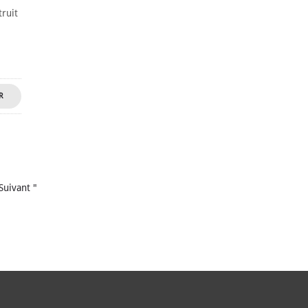
truit
R
NT
Suivant "