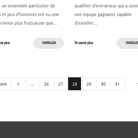
 un ensemble particulier de
qualifier d'entraîneur qui a cons
s et peu d'hommes ont eu une
une équipe gagnante capable
rience plus fructueuse que...
d'exceller...
oir plus
En savoir plus
PARTAGER
PARTAGE
MAINTENANT
MAINTENA
dent
1
...
26
27
28
29
30
31