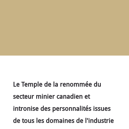
ACCUEIL
À
PROPOS
RENCONTRER
LES
MEMBRES
NOMINATION
CÉRÉMONIE
ANNUELLE
NOUVELLES
Le Temple de la renommée du
SPONSORS
DE
secteur minier canadien et
SOUTIEN
CONTACT
intronise des personnalités issues
de tous les domaines de l'industrie
Français