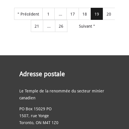
" Précédent
1
...
17
18
19
20
21
...
26
Suivant "
Adresse postale
Le Temple de la renommée du secteur minier
canadien
PO Box 15029 PO
1507, rue Yonge
Toronto, ON M4T 1Z0