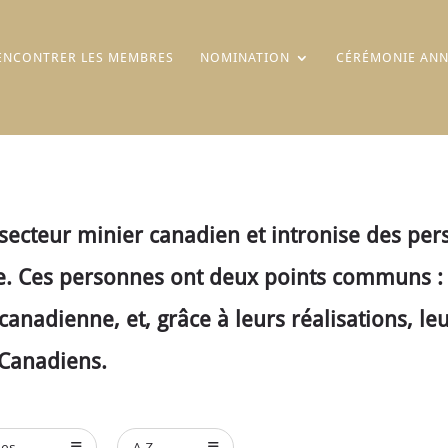
ENCONTRER LES MEMBRES
NOMINATION
CÉRÉMONIE ANN
cteur minier canadien et intronise des perso
. Ces personnes ont deux points communs : le
canadienne, et, grâce à leurs réalisations, le
 Canadiens.
ées
A-Z