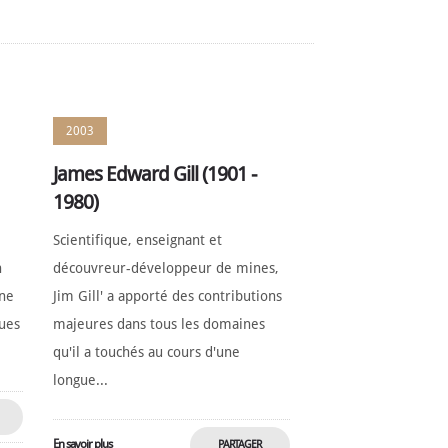
2003
James Edward Gill (1901 -
1980)
Scientifique, enseignant et
n
découvreur-développeur de mines,
nne
Jim Gill' a apporté des contributions
ques
majeures dans tous les domaines
qu'il a touchés au cours d'une
longue...
En savoir plus
PARTAGER