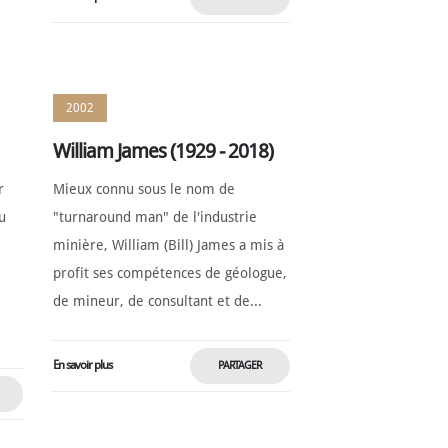
T
MAINTENANT
2002
William James (1929 - 2018)
r
Mieux connu sous le nom de
u
"turnaround man" de l'industrie
minière, William (Bill) James a mis à
profit ses compétences de géologue,
de mineur, de consultant et de...
En savoir plus
PARTAGER
MAINTENANT
T