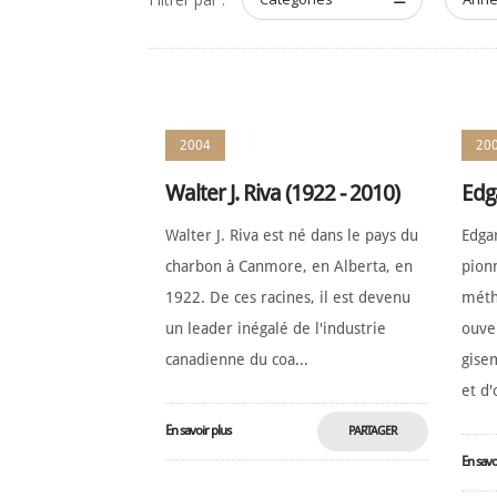
2004
20
Walter J. Riva (1922 - 2010)
Edga
Walter J. Riva est né dans le pays du
Edgar
charbon à Canmore, en Alberta, en
pionn
1922. De ces racines, il est devenu
métho
un leader inégalé de l'industrie
ouve
canadienne du coa...
gise
et d'
En savoir plus
PARTAGER
En savo
MAINTENANT