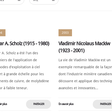
04
2003
r A. Scholz (1915 - 1980)
Vladimir Nicolaus Mackiw
(1923 - 2001)
 A. Scholz a été l'un des
iers de l'application de
La vie de Vladimir Mackiw est un
des d'exploitation à ciel
exemple remarquable de la faço
rt à grande échelle pour les
dont l'industrie minière canadie
ments de cuivre, de molybdène
découvre et applique des techni
or à faible teneur.
avancées et innovantes...
ir plus
En savoir plus
PARTAGER
PARTAGER