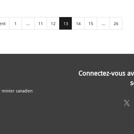
ent
1
...
11
12
13
14
15
...
26
Connectez-vous av
s
 minier canadien