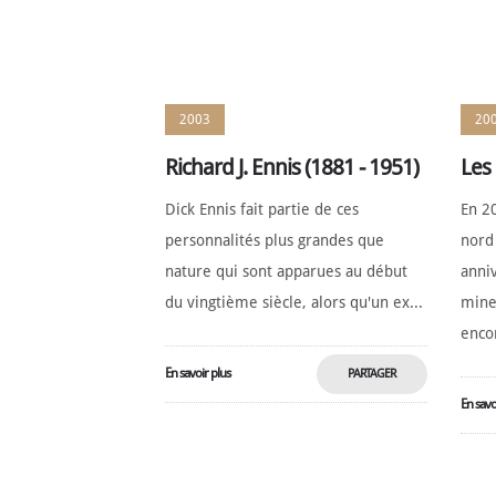
2003
20
Richard J. Ennis (1881 - 1951)
Les
Dick Ennis fait partie de ces
En 20
personnalités plus grandes que
nord 
nature qui sont apparues au début
anni
du vingtième siècle, alors qu'un ex...
mine
encor
En savoir plus
PARTAGER
En savo
MAINTENANT