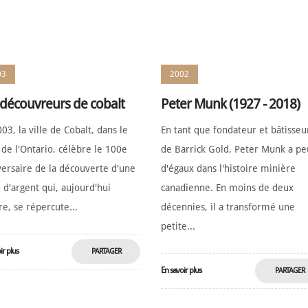
MAINTENANT
MAINTENAN
03
2002
 découvreurs de cobalt
Peter Munk (1927 - 2018)
03, la ville de Cobalt, dans le
En tant que fondateur et bâtisseu
de l'Ontario, célèbre le 100e
de Barrick Gold, Peter Munk a pe
versaire de la découverte d'une
d'égaux dans l'histoire minière
 d'argent qui, aujourd'hui
canadienne. En moins de deux
e, se répercute...
décennies, il a transformé une
petite...
ir plus
PARTAGER
En savoir plus
PARTAGER
MAINTENANT
MAINTENAN