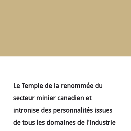
ACCUEIL
À
PROPOS
RENCONTRER
LES
MEMBRES
NOMINATION
CÉRÉMONIE
ANNUELLE
NOUVELLES
Le Temple de la renommée du
SPONSORS
secteur minier canadien et
DE
SOUTIEN
intronise des personnalités issues
CONTACT
de tous les domaines de l'industrie
Français